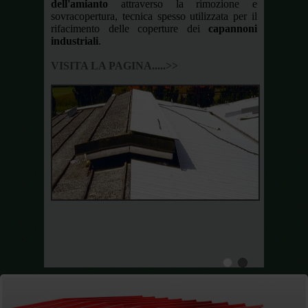
dell'amianto
attraverso la rimozione e
sovracopertura, tecnica spesso utilizzata per il
rifacimento delle coperture dei
capannoni
sviluppo
industriali
.
na vasta
dulari:
VISITA LA PAGINA.....>>
retano e
plementi
r tetti.
metallica
ezzato in
gorie di
 qualità
pi rapidi
coperture
isolanti
,
 grecate
,