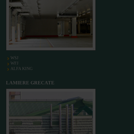
WSJ
WFJ
ALFA KING
LAMIERE GRECATE