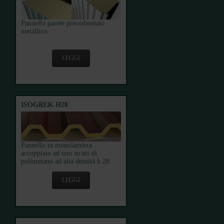
Pannello parete precoibentato
metallico.
LEGGI
ISOGREK H28
Pannello in monolamiera
accoppiato ad uno strato di
poliuretano ad alta densità h 28.
LEGGI