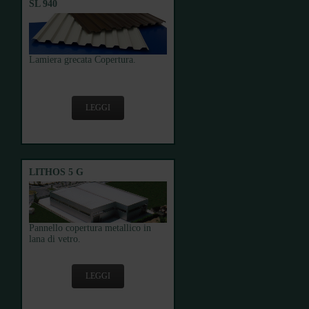
SL 940
Lamiera grecata Copertura.
LEGGI
LITHOS 5 G
Pannello copertura metallico in
lana di vetro.
LEGGI