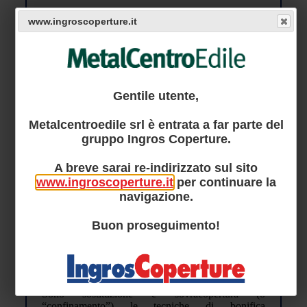
Questa sezione è completamente dedicata al mondo
www.ingroscoperture.it
della progettazione e raccoglie tutto ciò che
interessa i progettisti che lavorano in CAD.
Attraverso questa sezione vengono rese disponibili
preziose raccolte da collezionare di particolari
costruttivi e di posa in opera di pannelli
precoibentati Isolpack.
Gentile utente,
Metalcentroedile srl è entrata a far parte del
gruppo Ingros Coperture.
A breve sarai re-indirizzato sul sito
www.ingroscoperture.it
per continuare la
Vai alla pagina
navigazione.
Buon proseguimento!
BONIFICA AMIANTO E
SMALTIMENTO
Sono “sostituzione” e “sovracopertura” (o
“confinamento”) le tecniche di bonifica